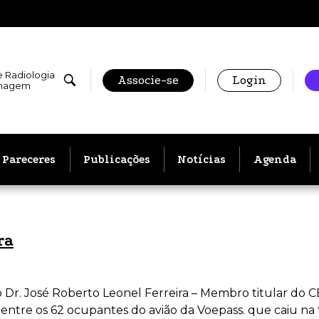
e Radiologia
Associe-se
Login
Imagem
Pareceres
Publicações
Notícias
Agenda
ra
r. José Roberto Leonel Ferreira – Membro titular do C
 entre os 62 ocupantes do avião da Voepass. que caiu na 