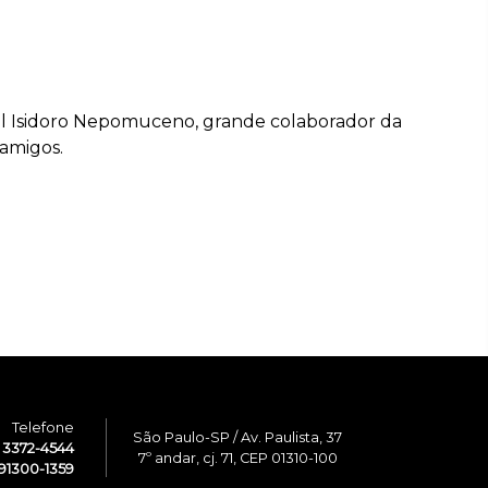
til Isidoro Nepomuceno, grande colaborador da
 amigos.
Telefone
São Paulo-SP / Av. Paulista, 37
1 3372-4544
7º andar, cj. 71, CEP 01310-100
91300-1359