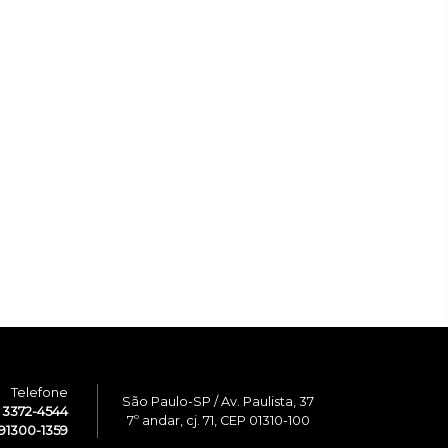
Telefone
São Paulo-SP / Av. Paulista, 37
1 3372-4544
7º andar, cj. 71, CEP 01310-100
91300-1359