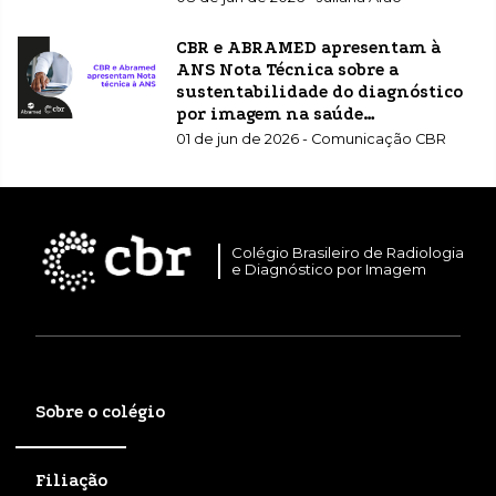
CBR e ABRAMED apresentam à
ANS Nota Técnica sobre a
sustentabilidade do diagnóstico
por imagem na saúde
suplementar
01 de jun de 2026 - Comunicação CBR
Colégio Brasileiro de Radiologia
e Diagnóstico por Imagem
Sobre o colégio
Filiação