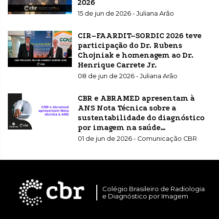
2026
15 de jun de 2026 - Juliana Arão
CIR–FAARDIT–SORDIC 2026 teve
participação do Dr. Rubens
Chojniak e homenagem ao Dr.
Henrique Carrete Jr.
08 de jun de 2026 - Juliana Arão
CBR e ABRAMED apresentam à
ANS Nota Técnica sobre a
sustentabilidade do diagnóstico
por imagem na saúde
suplementar
01 de jun de 2026 - Comunicação CBR
Colégio Brasileiro de Radiologia
e Diagnóstico por Imagem