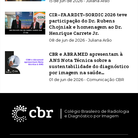
15 de jun de 2026 - Juliana Arão
CIR–FAARDIT–SORDIC 2026 teve
participação do Dr. Rubens
Chojniak e homenagem ao Dr.
Henrique Carrete Jr.
08 de jun de 2026 - Juliana Arão
CBR e ABRAMED apresentam à
ANS Nota Técnica sobre a
sustentabilidade do diagnóstico
por imagem na saúde
suplementar
01 de jun de 2026 - Comunicação CBR
Colégio Brasileiro de Radiologia
e Diagnóstico por Imagem