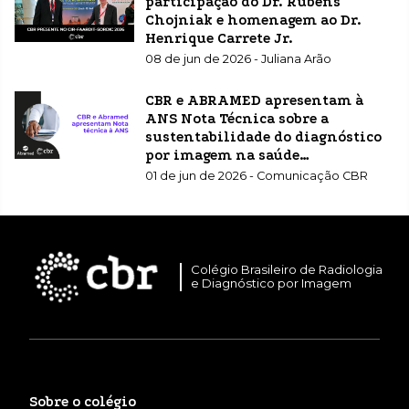
participação do Dr. Rubens
Chojniak e homenagem ao Dr.
Henrique Carrete Jr.
08 de jun de 2026 - Juliana Arão
CBR e ABRAMED apresentam à
ANS Nota Técnica sobre a
sustentabilidade do diagnóstico
por imagem na saúde
suplementar
01 de jun de 2026 - Comunicação CBR
Colégio Brasileiro de Radiologia
e Diagnóstico por Imagem
Sobre o colégio