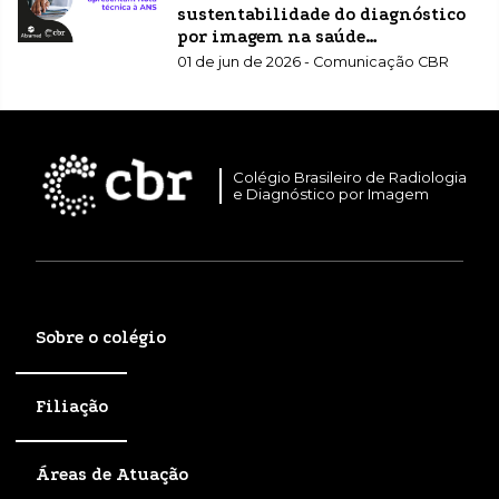
sustentabilidade do diagnóstico
por imagem na saúde
suplementar
01 de jun de 2026 - Comunicação CBR
Colégio Brasileiro de Radiologia
e Diagnóstico por Imagem
Sobre o colégio
Filiação
Áreas de Atuação