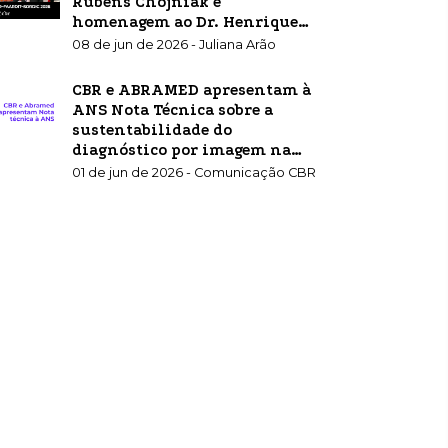
Rubens Chojniak e
homenagem ao Dr. Henrique
Carrete Jr.
08 de jun de 2026 - Juliana Arão
CBR e ABRAMED apresentam à
ANS Nota Técnica sobre a
sustentabilidade do
diagnóstico por imagem na
saúde suplementar
01 de jun de 2026 - Comunicação CBR