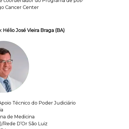
e coordenador do Programa de pós-
go Cancer Center
Hélio José Vieira Braga (BA)
Apoio Técnico do Poder Judiciário
ia
ana de Medicina
A)/Rede D’Or São Luiz