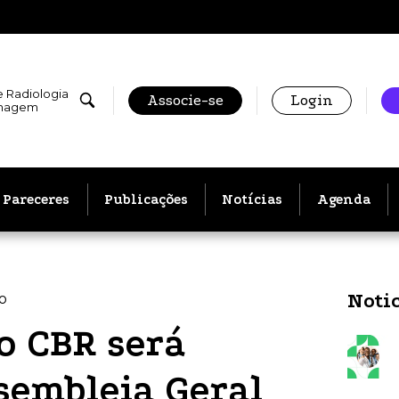
e Radiologia
Associe-se
Login
Imagem
Pareceres
Publicações
Notícias
Agenda
Noti
o
o CBR será
sembleia Geral