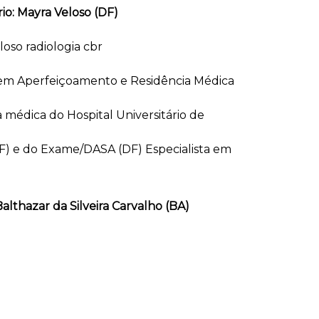
o: Mayra Veloso (DF)
 em Aperfeiçoamento e Residência Médica
 médica do Hospital Universitário de
(DF) e do Exame/DASA (DF) Especialista em
althazar da Silveira Carvalho (BA)
pecialização em Neurorradiologia na Escola
edicina/UNIFESP