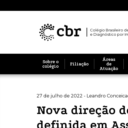
Colégio Brasileiro d
e Diagnóstico por 
Áreas
Sobre o
Filiação
de
colégio
Atuação
27 de julho de 2022 - Leandro Conceica
Nova direção d
definida em As