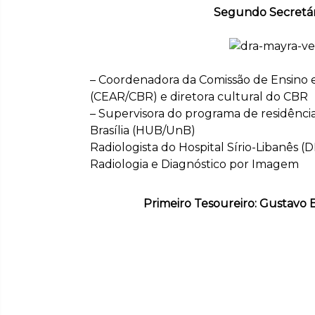
Segundo Secretári
– Coordenadora da Comissão de Ensino
(CEAR/CBR) e diretora cultural do CBR
– Supervisora do programa de residência
Brasília (HUB/UnB)
Radiologista do Hospital Sírio-Libanês 
Radiologia e Diagnóstico por Imagem
Primeiro Tesoureiro: Gustavo B
– Residência médica em Radiologia e es
Paulista de Medicina/UNIFESP
– Doutorado pela Escola Paulista de M