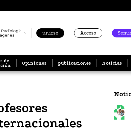
 Radiología
unirse
Acceso
Semin
mágenes
s de
Opiniones
publicaciones
Noticias
ación
Noti
ofesores
nternacionales