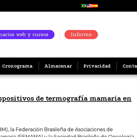
arios web y cursos
Informe
Cronograma
Almacenar
Privacidad
Conta
ispositivos de termografía mamaria en
BM), la Federación Brasileña de Asociaciones de
d Mamaria (FEMAMA) y la Sociedad Brasileña de Oncología