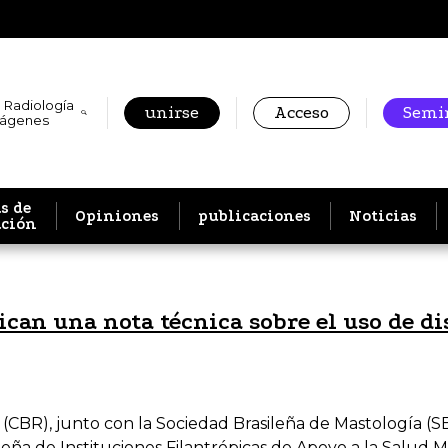
 Radiología
unirse
Acceso
Semin
mágenes
s de
Opiniones
publicaciones
Noticias
ación
ican una nota técnica sobre el uso de d
 (CBR), junto con la Sociedad Brasileña de Mastología (S
sileña de Instituciones Filantrópicas de Apoyo a la Salu