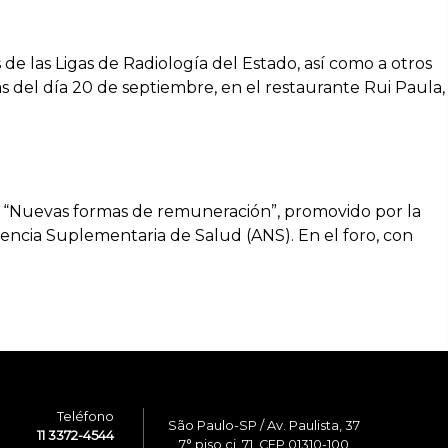
de las Ligas de Radiología del Estado, así como a otros
ras del día 20 de septiembre, en el restaurante Rui Paula,
io “Nuevas formas de remuneración”, promovido por la
gencia Suplementaria de Salud (ANS). En el foro, con
Teléfono
São Paulo-SP / Av. Paulista, 37
11 3372-4544
7° piso cj. 71, CEP 01310-100