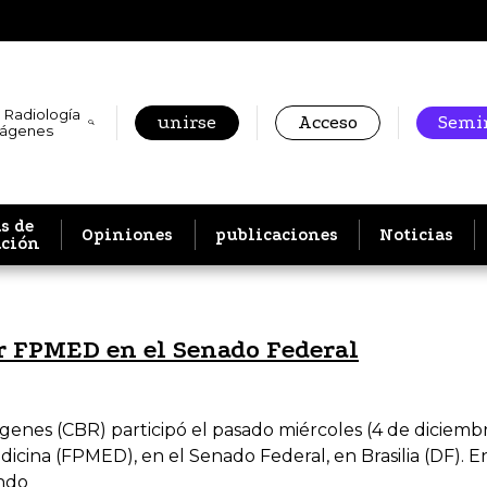
 Radiología
unirse
Acceso
Semin
mágenes
s de
Opiniones
publicaciones
Noticias
ación
r FPMED en el Senado Federal
genes (CBR) participó el pasado miércoles (4 de diciembre
dicina (FPMED), en el Senado Federal, en Brasilia (DF). E
ndo