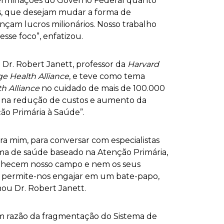
terminações do Governo Federal quanto
as, que desejam mudar a forma de
am lucros milionários. Nosso trabalho
sse foco”, enfatizou.
o Dr. Robert Janett, professor da
Harvard
e Health Alliance
, e teve como tema
h Alliance
no cuidado de mais de 100.000
 na redução de custos e aumento da
ão Primária à Saúde”.
a mim, para conversar com especialistas
ema de saúde baseado na Atenção Primária,
onhecem nosso campo e nem os seus
CBR permite-nos engajar em um bate-papo,
ou Dr. Robert Janett.
em razão da fragmentação do Sistema de