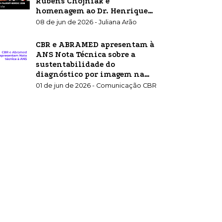
Rubens Chojniak e
homenagem ao Dr. Henrique
Carrete Jr.
08 de jun de 2026 - Juliana Arão
CBR e ABRAMED apresentam à
ANS Nota Técnica sobre a
sustentabilidade do
diagnóstico por imagem na
saúde suplementar
01 de jun de 2026 - Comunicação CBR