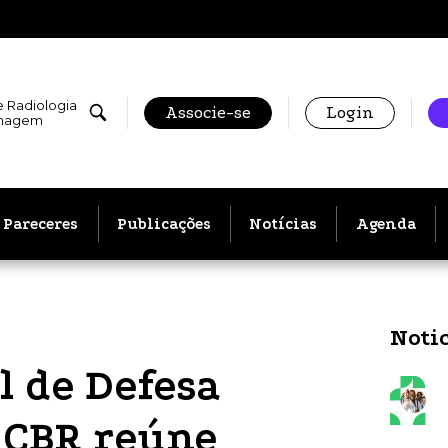
e Radiologia
Associe-se
Login
Imagem
Pareceres
Publicações
Notícias
Agenda
Noti
 de Defesa
o CBR reúne