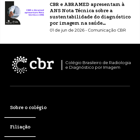
CBR e ABRAMED apresentam à
ANS Nota Técnica sobre a
sustentabilidade do diagnóstico
por imagem na saúde
suplementar
01 de jun de 2026 - Comunicação CBR
Colégio Brasileiro de Radiologia
e Diagnóstico por Imagem
Sobre o colégio
Filiação