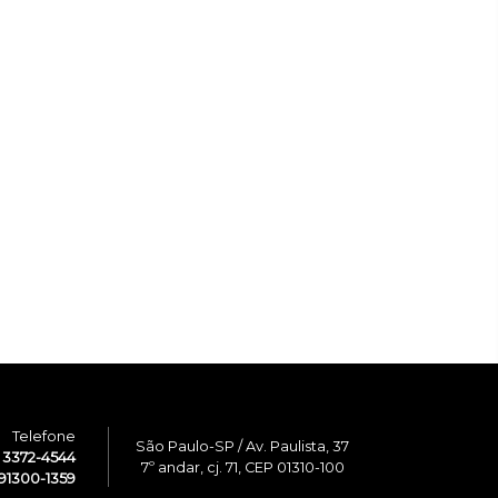
Telefone
São Paulo-SP / Av. Paulista, 37
1 3372-4544
7º andar, cj. 71, CEP 01310-100
91300-1359