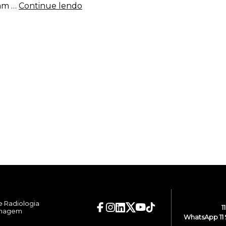
tam …
Continue lendo
e Radiologia
1
Imagem
WhatsApp 11 