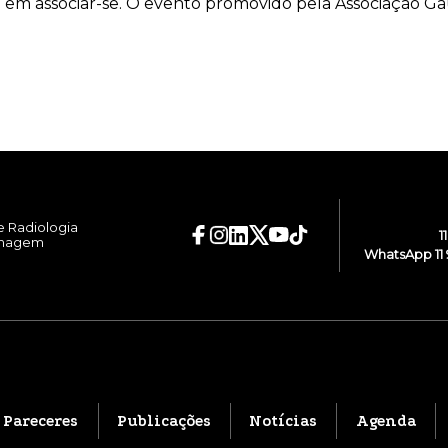
em associar-se. O evento promovido pela Associação Gaúc
e Radiologia
1
Imagem
WhatsApp 11 
Pareceres
Publicações
Notícias
Agenda