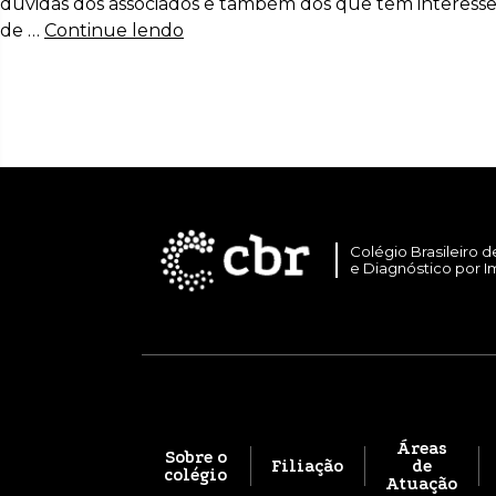
dúvidas dos associados e também dos que têm interesse 
de …
Continue lendo
Colégio Brasileiro d
e Diagnóstico por 
Áreas
Sobre o
Filiação
de
colégio
Atuação