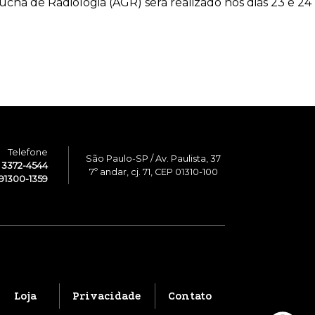
ha de Radiologia (AGR) será realizado nos dias 23 e 24
Telefone
São Paulo-SP / Av. Paulista, 37
1 3372-4544
7º andar, cj. 71, CEP 01310-100
91300-1359
Loja
Privacidade
Contato