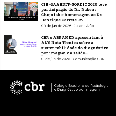
CIR–FAARDIT–SORDIC 2026 teve
participação do Dr. Rubens
Chojniak e homenagem ao Dr.
Henrique Carrete Jr.
08 de jun de 2026 - Juliana Arão
CBR e ABRAMED apresentam à
ANS Nota Técnica sobre a
sustentabilidade do diagnóstico
por imagem na saúde
suplementar
01 de jun de 2026 - Comunicação CBR
Colégio Brasileiro de Radiologia
e Diagnóstico por Imagem