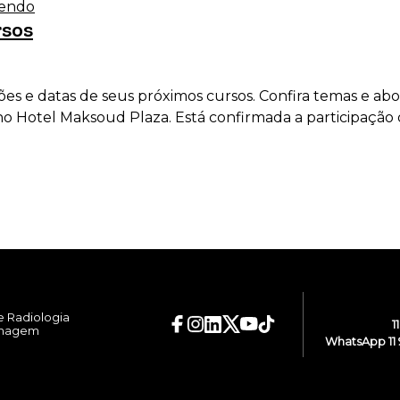
lendo
rsos
ções e datas de seus próximos cursos. Confira temas e a
no Hotel Maksoud Plaza. Está confirmada a participação 
e Radiologia
1
Imagem
WhatsApp 11 