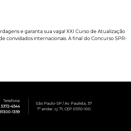
bordagens e garanta sua vaga! XXI Curso de Atualização
de convidados internacionais. A final do Concurso SPR-
Telefone
São Paulo-SP / Av. Paulista, 37
1 3372-4544
7º andar, cj. 71, CEP 01310-100
91300-1359