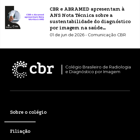
CBR e ABRAMED apresentam à
ANS Nota Técnica sobre a
sustentabilidade do diagnóstico
por imagem na saúde
suplementar
01 de jun de 2026 - Comunicação CBR
Colégio Brasileiro de Radiologia
e Diagnóstico por Imagem
Sobre o colégio
Filiação